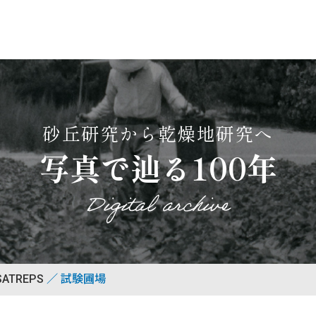
砂丘研究から乾燥地研究へ
写真で辿る100年
Digital archive
ATREPS
試験圃場