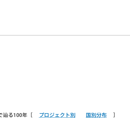
で辿る100年［
プロジェクト別
国別分布
］