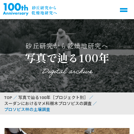
砂丘研究から乾燥地研究へ
写真で辿る100年
Digital archive
TOP
写真で辿る100年［プロジェクト別］
スーダンにおけるマメ科樹木プロソピスの調査
プロソピス林の土壌調査