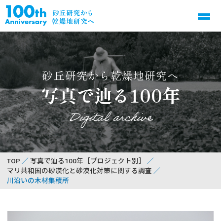
砂丘研究から乾燥地研究へ
写真で辿る100年
Digital archive
TOP
写真で辿る100年［プロジェクト別］
マリ共和国の砂漠化と砂漠化対策に関する調査
川沿いの木材集積所