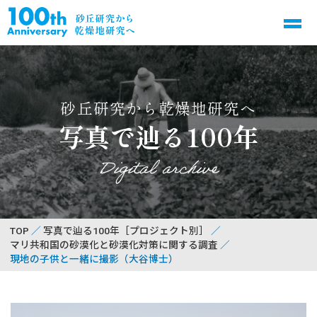
砂丘研究から乾燥地研究へ
写真で辿る100年
Digital archive
TOP
写真で辿る100年［プロジェクト別］
マリ共和国の砂漠化と砂漠化対策に関する調査
現地の子供と一緒に撮影（大谷博士）