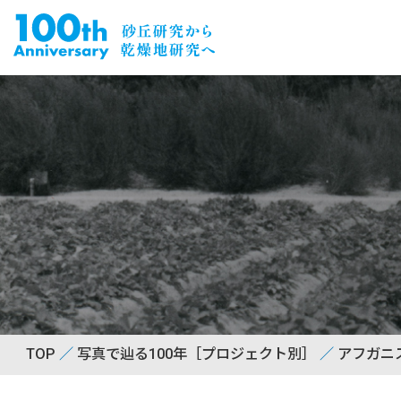
TOP
写真で辿る100年［プロジェクト別］
アフガニ