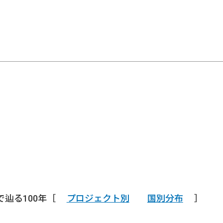
で辿る100年［
プロジェクト別
国別分布
］