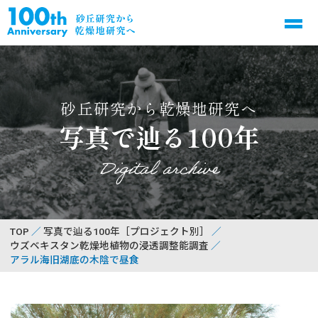
砂丘研究から乾燥地研究へ
写真で辿る100年
Digital archive
TOP
写真で辿る100年［プロジェクト別］
ウズベキスタン乾燥地植物の浸透調整能調査
アラル海旧湖底の木陰で昼食