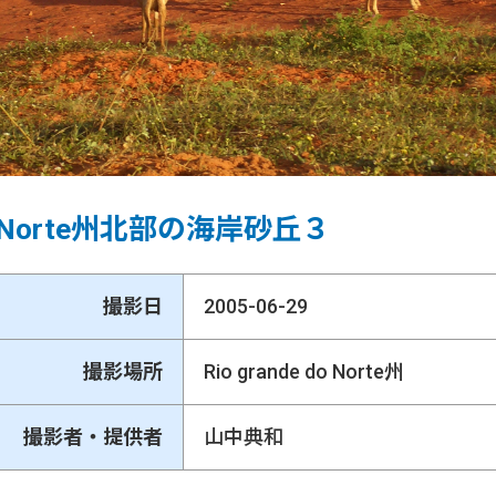
 do Norte州北部の海岸砂丘３
撮影日
2005-06-29
撮影場所
Rio grande do Norte州
撮影者・提供者
山中典和