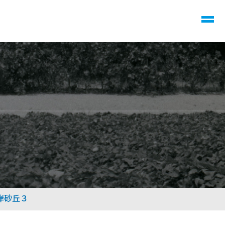
の海岸砂丘３