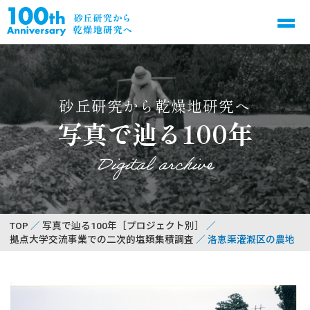
砂丘研究から乾燥地研究へ
写真で辿る100年
Digital archive
TOP
写真で辿る100年［プロジェクト別］
拠点大学交流事業での二次的塩類集積調査
洛恵渠灌漑区の農地