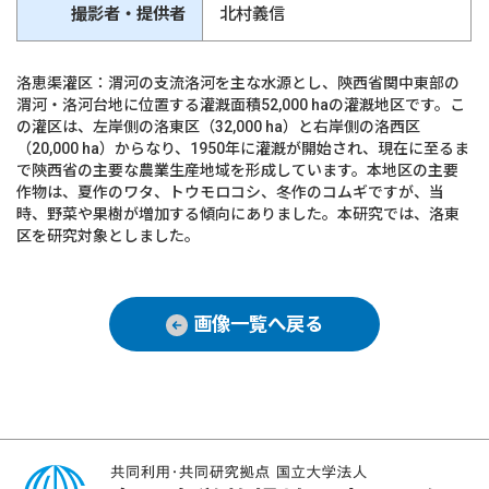
撮影者・提供者
北村義信
洛恵渠灌区：渭河の支流洛河を主な水源とし、陝西省関中東部の
渭河・洛河台地に位置する灌漑面積52,000 haの灌漑地区です。こ
の灌区は、左岸側の洛東区（32,000 ha）と右岸側の洛西区
（20,000 ha）からなり、1950年に灌漑が開始され、現在に至るま
で陝西省の主要な農業生産地域を形成しています。本地区の主要
作物は、夏作のワタ、トウモロコシ、冬作のコムギですが、当
時、野菜や果樹が増加する傾向にありました。本研究では、洛東
区を研究対象としました。
画像一覧へ戻る