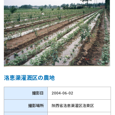
洛恵渠灌漑区の農地
撮影日
2004-06-02
撮影場所
陝西省洛恵渠灌区洛東区