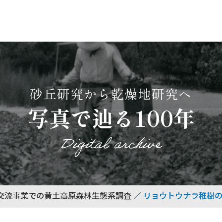
砂丘研究から乾燥地研究へ
写真で辿る100年
Digital archive
交流事業での黄土高原森林生態系調査
リョウトウナラ稚樹