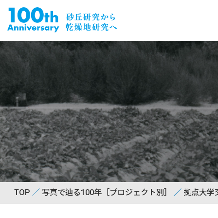
TOP
写真で辿る100年［プロジェクト別］
拠点大学