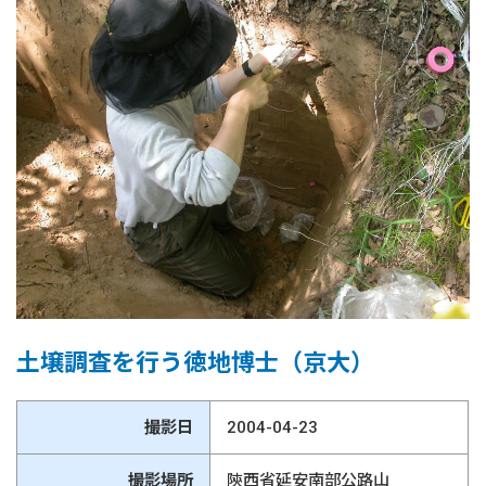
土壌調査を行う徳地博士（京大）
撮影日
2004-04-23
撮影場所
陝西省延安南部公路山