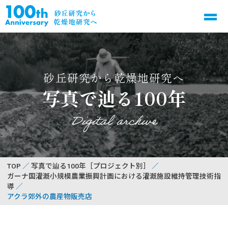
砂丘研究から乾燥地研究へ
写真で辿る100年
Digital archive
TOP
写真で辿る100年［プロジェクト別］
ガーナ国灌漑小規模農業振興計画における灌漑施設維持管理技術指
導
アクラ郊外の農産物販売店