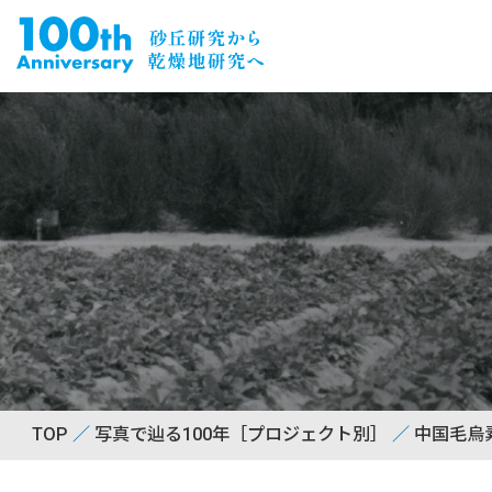
TOP
写真で辿る100年［プロジェクト別］
中国毛烏