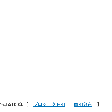
で辿る100年［
プロジェクト別
国別分布
］