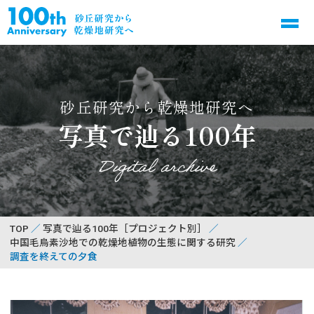
砂丘研究から乾燥地研究へ
写真で辿る100年
Digital archive
TOP
写真で辿る100年［プロジェクト別］
中国毛烏素沙地での乾燥地植物の生態に関する研究
調査を終えての夕食