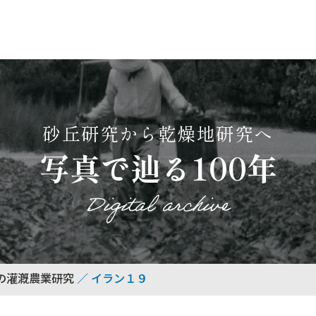
砂丘研究から乾燥地研究へ
写真で辿る100年
Digital archive
の灌漑農業研究
イラン１９