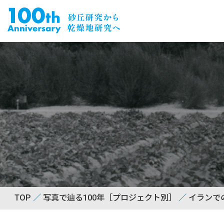
TOP
写真で辿る100年［プロジェクト別］
イランで