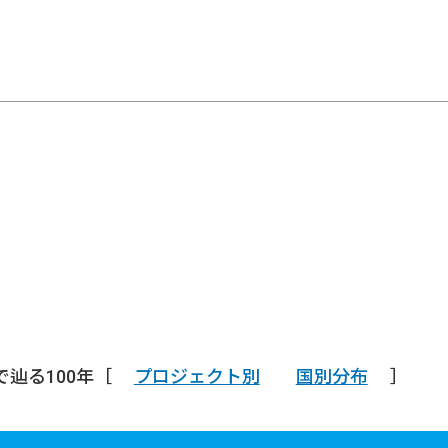
で辿る100年［
プロジェクト別
国別分布
］