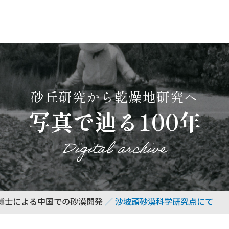
砂丘研究から乾燥地研究へ
写真で辿る100年
Digital archive
博士による中国での砂漠開発
沙坡頭砂漠科学研究点にて