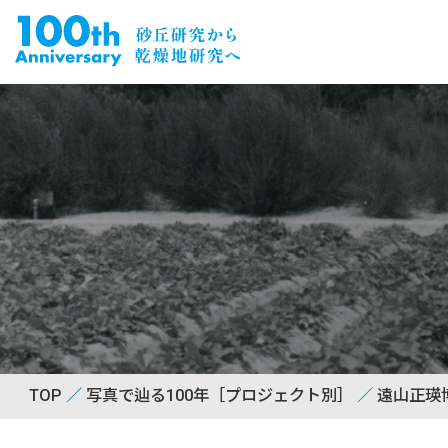
TOP
写真で辿る100年［プロジェクト別］
遠山正瑛