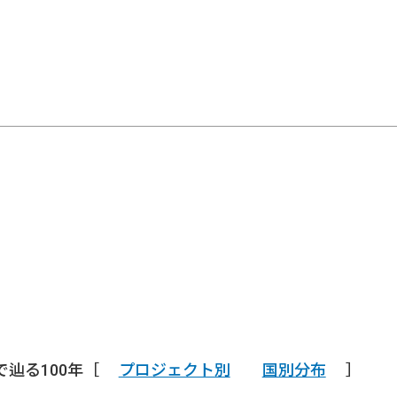
で辿る100年［
プロジェクト別
国別分布
］