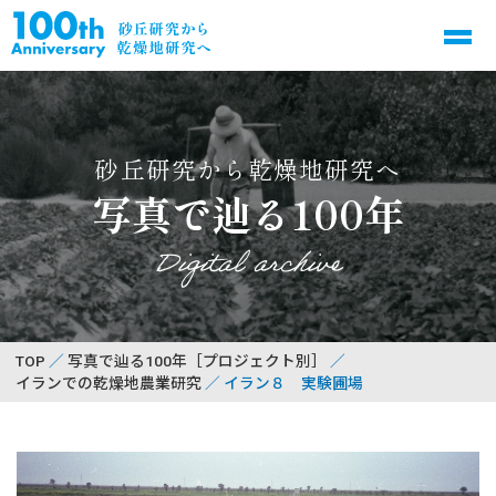
砂丘研究から乾燥地研究へ
写真で辿る100年
Digital archive
TOP
写真で辿る100年［プロジェクト別］
イランでの乾燥地農業研究
イラン８ 実験圃場