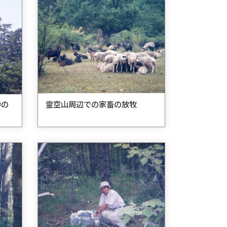
寺の
霊空山周辺での家畜の放牧