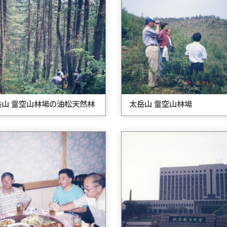
岳山 霊空山林場の油松天然林
太岳山 霊空山林場