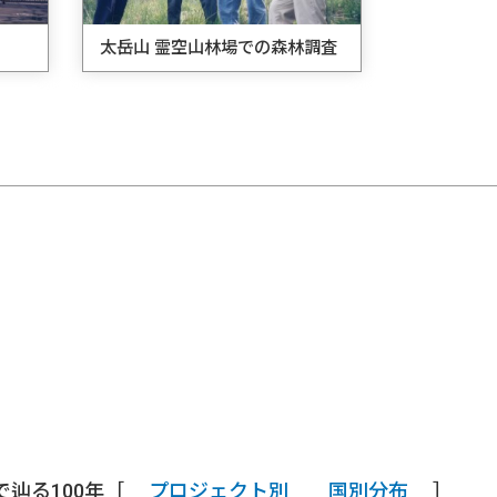
太岳山 霊空山林場での森林調査
で辿る100年［
プロジェクト別
国別分布
］