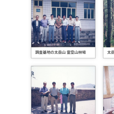
調査基地の太岳山 霊空山林場
太