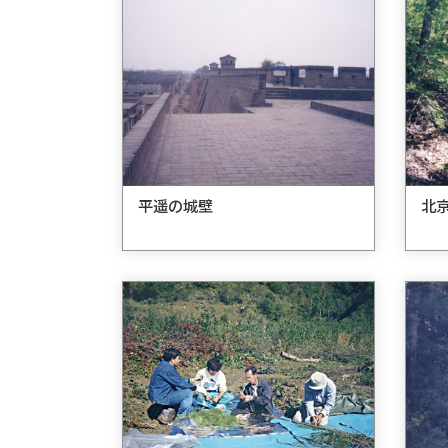
平遥の城壁
北