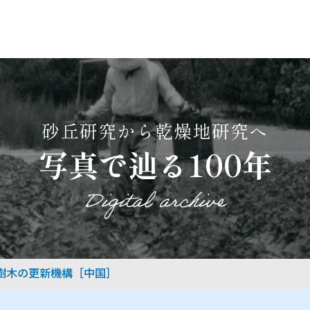
砂丘研究から乾燥地研究へ
写真で辿る100年
Digital archive
樹木の更新機構［中国］