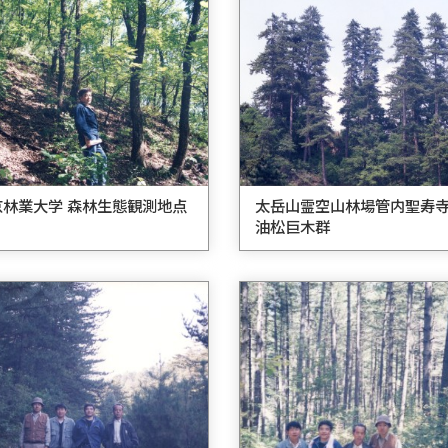
京林業大学 森林生態観測地点
太岳山霊空山林場管内聖寿
油松巨木群