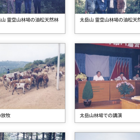
岳山 霊空山林場の油松天然林
太岳山 霊空山林場の油松天
の放牧
太岳山林場での講演