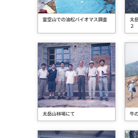
霊空山での油松バイオマス調査
太
２
太岳山林場にて
牛