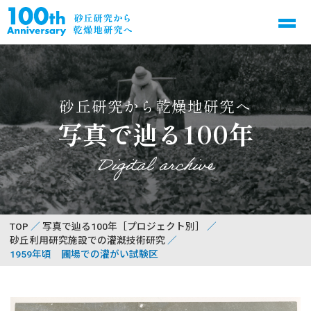
砂丘研究から乾燥地研究へ
写真で辿る100年
Digital archive
TOP
写真で辿る100年［プロジェクト別］
砂丘利用研究施設での灌漑技術研究
1959年頃 圃場での灌がい試験区