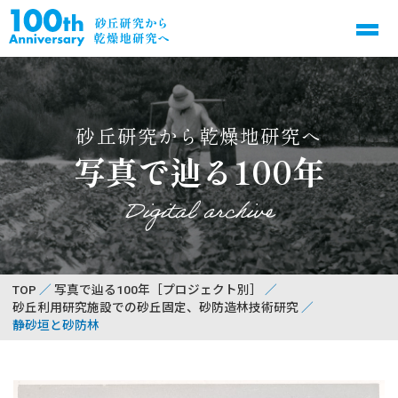
砂丘研究から乾燥地研究へ
写真で辿る100年
Digital archive
TOP
写真で辿る100年［プロジェクト別］
砂丘利用研究施設での砂丘固定、砂防造林技術研究
静砂垣と砂防林