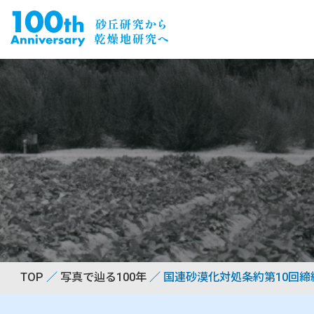
TOP
写真で辿る100年
国連砂漠化対処条約第10回