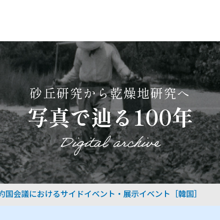
砂丘研究から乾燥地研究へ
写真で辿る100年
Digital archive
締約国会議におけるサイドイベント・展示イベント［韓国］