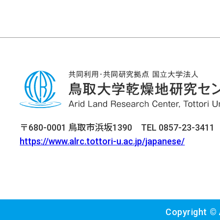
〒680-0001 鳥取市浜坂1390 TEL 0857-23-3411 F
https://www.alrc.tottori-u.ac.jp/japanese/
Copyright © A