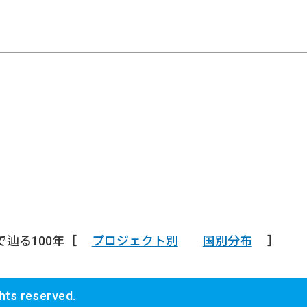
で辿る100年［
プロジェクト別
国別分布
］
ghts reserved.