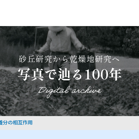
砂丘研究から乾燥地研究へ
写真で辿る100年
Digital archive
養分の相互作用