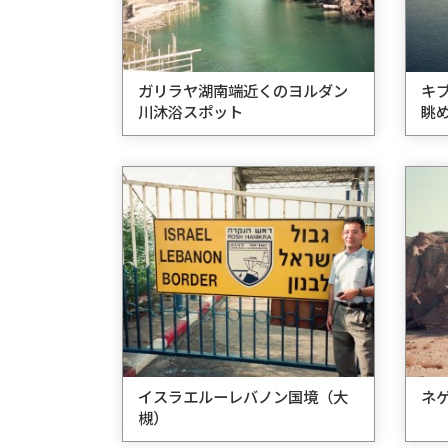
ガリラヤ湖南端近くのヨルダン
キブ
川沐浴スポット
眺
イスラエルーレバノン国境（大
ネ
槻）