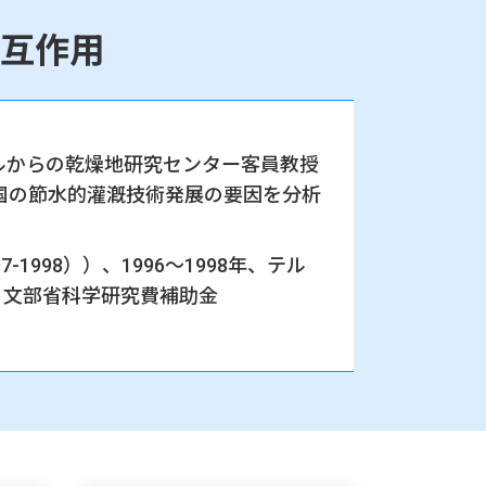
互作用
ルからの乾燥地研究センター客員教授
国の節水的灌漑技術発展の要因を分析
998））、1996～1998年、テル
、文部省科学研究費補助金