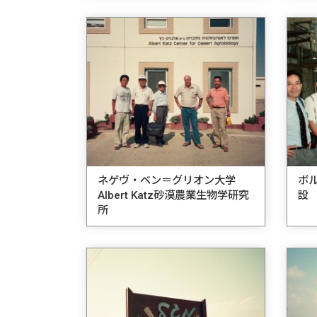
ネゲヴ・ベン＝グリオン大学
ボ
Albert Katz砂漠農業生物学研究
設
所