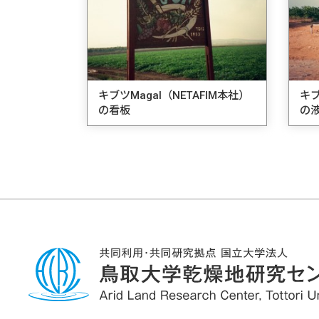
キブツMagal（NETAFIM本社）
キブ
の看板
の