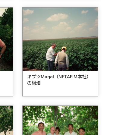
キブツMagal（NETAFIM本社）
の綿畑