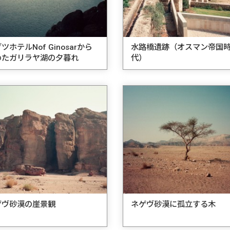
ツホテルNof Ginosarから
水路橋遺跡（オスマン帝国
めたガリラヤ湖の夕暮れ
代）
ゲヴ砂漠の崖景観
ネゲヴ砂漠に孤立する木