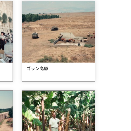
の
ゴラン高原