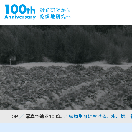
TOP
写真で辿る100年
植物生育における、水、塩、