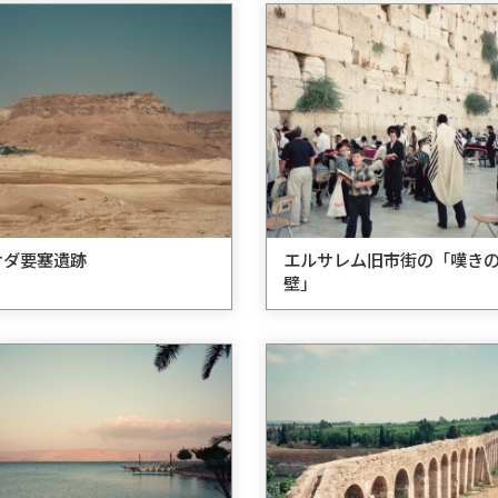
サダ要塞遺跡
エルサレム旧市街の「嘆き
壁」