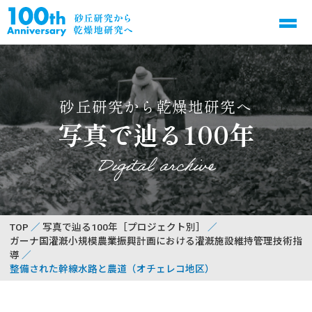
砂丘研究から乾燥地研究へ
写真で辿る100年
Digital archive
TOP
写真で辿る100年［プロジェクト別］
ガーナ国灌漑小規模農業振興計画における灌漑施設維持管理技術指
導
整備された幹線水路と農道（オチェレコ地区）