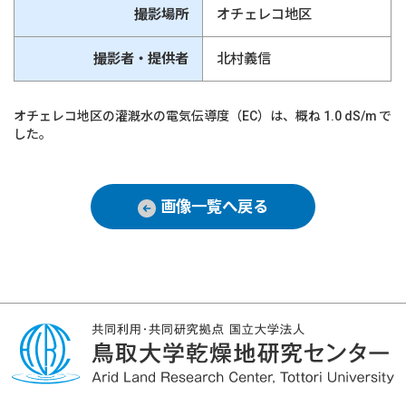
撮影場所
オチェレコ地区
撮影者・提供者
北村義信
オチェレコ地区の灌漑水の電気伝導度（EC）は、概ね 1.0 dS/m で
した。
画像一覧へ戻る