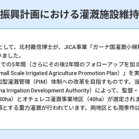
振興計画における灌漑施設維持
家として、北村義信博士が、JICA事業「ガーナ国灌漑小
いました。
2年7月までの5年間（さらにその後2年間のフォローアップを
Scale Irrigated Agriculture Promotion P
型灌漑管理（PIM）体制への改革を目指すものです。当
 Irrigation Development Authority）に
30ha）とオチェレコ灌漑事業地区（40ha）が選定さ
とする重力灌漑が行われています。両地区とも雨季作は5