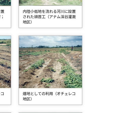
設置
内陸小低地を流れる河川に設置
村；
された頭首工（アナム渓谷灌漑
地区）
レコ
畑地としての利用（オチェレコ
地区）