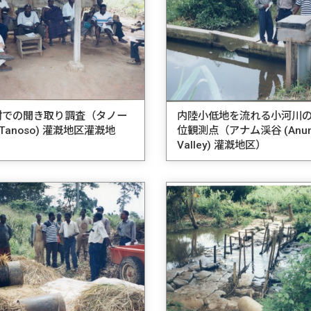
村での聞き取り調査（タノー
内陸小低地を流れる小河川
(Tanoso) 灌漑地区灌漑地
位観測点（アナム渓谷 (Anu
）
Valley) 灌漑地区）