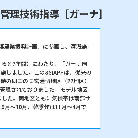
管理技術指導［ガーナ］
規模農業振興計画」に参画し、灌漑施
加えると7年間）にわたり、「ガーナ国
lan）」を実施しました。このSSIAPPは、従来の
時の同国の国営灌漑地区（22地区）
よって、監督・管理されておりました。モデル地区
れました。両地区ともに気候帯は南部サ
月～10月、乾季作は11月～4月で