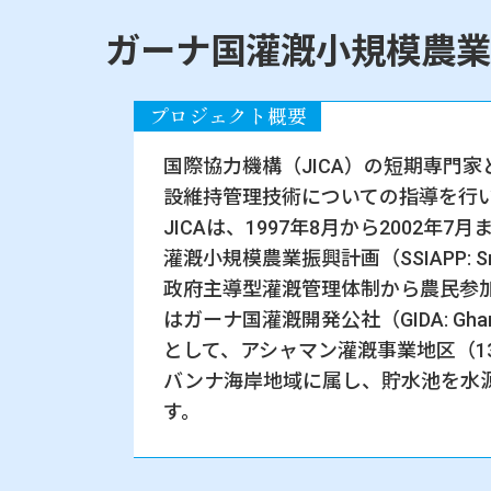
ガーナ国灌漑小規模農業
国際協力機構（JICA）の短期専門
設維持管理技術についての指導を行
JICAは、1997年8月から200
灌漑小規模農業振興計画（SSIAPP: Small 
政府主導型灌漑管理体制から農民参加
はガーナ国灌漑開発公社（GIDA: Ghana
として、アシャマン灌漑事業地区（1
バンナ海岸地域に属し、貯水池を水源
す。