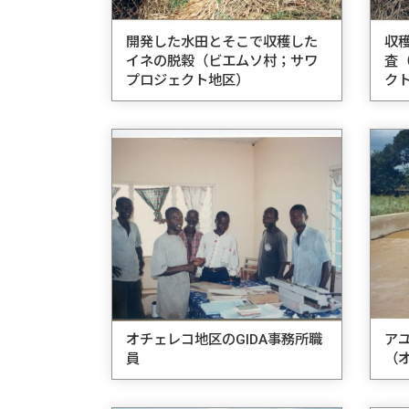
開発した水田とそこで収穫した
収
イネの脱穀（ビエムソ村；サワ
査
プロジェクト地区）
ク
オチェレコ地区のGIDA事務所職
ア
員
（