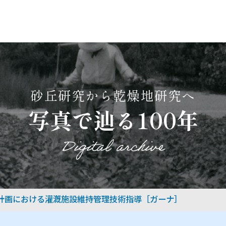
砂丘研究から乾燥地研究へ
写真で辿る100年
Digital archive
計画における灌漑施設維持管理技術指導［ガーナ］