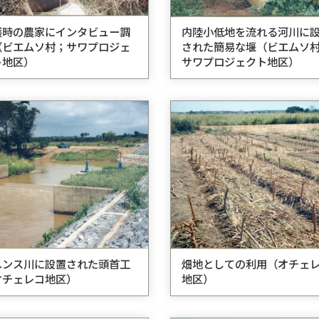
穫時の農家にインタビュー調
内陸小低地を流れる河川に
（ビエムソ村；サワプロジェ
された簡易な堰（ビエムソ
ト地区）
サワプロジェクト地区）
ユンス川に設置された頭首工
畑地としての利用（オチェ
オチェレコ地区）
地区）