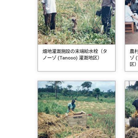
畑地灌漑施設の末端給水栓（タ
農
ノーゾ (Tanoso) 灌漑地区）
ゾ 
区