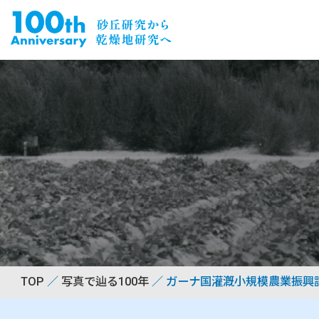
TOP
写真で辿る100年
ガーナ国灌漑小規模農業振興